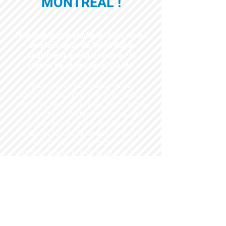
MONTRÉAL !
Nos logements étudiants sont situés
en plein cœur de Montréal, à
seulement quelques pas de la
station de métro Berri-UQAM.
Nous offrons des studios et des
appartements entièrement meublés à
des tarifs très compétitifs. Peu importe
l’université ou l’établissement où vous
prévoyez étudier, notre emplacement
central et l’accès facile aux transports
en commun vous permettront de
profiter pleinement de votre séjour à
Montréal, tout en restant dans un
environnement calme et sécuritaire.
Nos deux résidences proposent une
gamme de studios et d'appartements
meublés, accompagnés d'une large
palette de services pour répondre à vos
besoins.